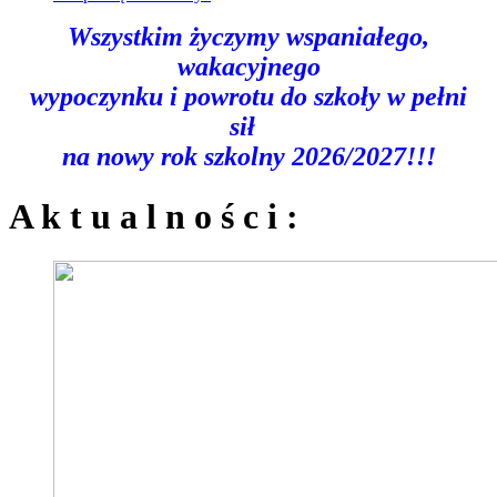
Wszystkim życzymy wspaniałego,
wakacyjnego
wypoczynku
i powrotu do szkoły w pełni
sił
na nowy rok szkolny 2026/2027!!!
A k t u a l n o ś c i :