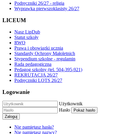
Podręczniki 26/27 - religia
Wyprawka pierwszoklasisty 26/27
LICEUM
Nasz LipDub
Statut szkoły
RWO
Prawa i obowiązki ucznia
Standardy Ochrony Małoletnich
Stypendium szkolne - regulamin
Rada pedagogiczna
Pedagog szkolny (tel. 504-395-921)
REKRUTACJA 26/27
Podręczniki LOTS 26/27
Logowanie
Użytkownik
Hasło
Pokaż hasło
Zaloguj
Nie pamiętasz hasła?
Nie pamiętasz nazwy?