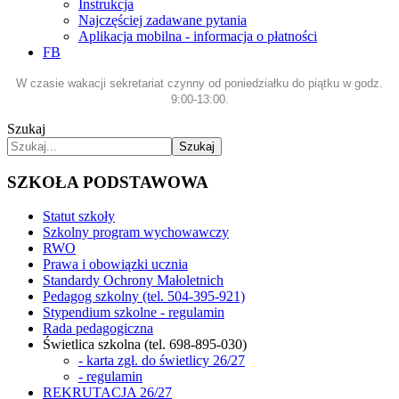
Instrukcja
Najczęściej zadawane pytania
Aplikacja mobilna - informacja o płatności
FB
W czasie wakacji sekretariat czynny od poniedziałku do piątku w godz.
9:00-13:00.
Szukaj
Szukaj
SZKOŁA PODSTAWOWA
Statut szkoły
Szkolny program wychowawczy
RWO
Prawa i obowiązki ucznia
Standardy Ochrony Małoletnich
Pedagog szkolny (tel. 504-395-921)
Stypendium szkolne - regulamin
Rada pedagogiczna
Świetlica szkolna (tel. 698-895-030)
- karta zgł. do świetlicy 26/27
- regulamin
REKRUTACJA 26/27