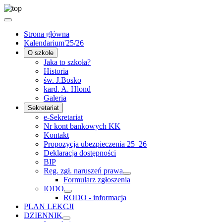
Strona główna
Kalendarium'25/26
O szkole
Jaka to szkoła?
Historia
św. J.Bosko
kard. A. Hlond
Galeria
Sekretariat
e-Sekretariat
Nr kont bankowych KK
Kontakt
Propozycja ubezpieczenia 25_26
Deklaracja dostępności
BIP
Reg. zgł. naruszeń prawa
Formularz zgłoszenia
IODO
RODO - informacja
PLAN LEKCJI
DZIENNIK